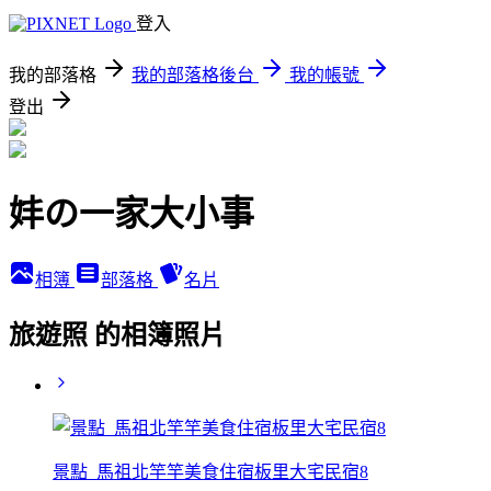
登入
我的部落格
我的部落格後台
我的帳號
登出
妦の一家大小事
相簿
部落格
名片
旅遊照 的相簿照片
景點_馬祖北竿竿美食住宿板里大宅民宿8