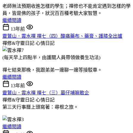
老師無法預期收進怎樣的學生；禪修也不能肯定遇到怎樣的學
員，皆是佛的孩子，狀況百百種考驗大家智慧。
繼續閱讀
13年前
靈鷲山．雲水禪 禪七（四）酸痛藥布、藥膏、護膝全出爐
禪修&守靈日記
心情日記
(每天早上四點半，由護關人員帶領做養生功法)
禪七結束那晚，我跟弟弟一邊聊一邊等接駁車。
繼續閱讀
13年前
靈鷲山．雲水禪 禪七（三）墓仔埔嘛敢企
禪修&守靈日記
心情日記
第三天行事曆上頭寫著：尋根之旅。
繼續閱讀