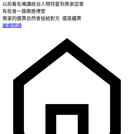
以前看名嘴講政治人物特愛到喪家捻香
有些會一路跪進禮堂
喪家的選票自然會投給對方 還是鐵票
繼續閱讀