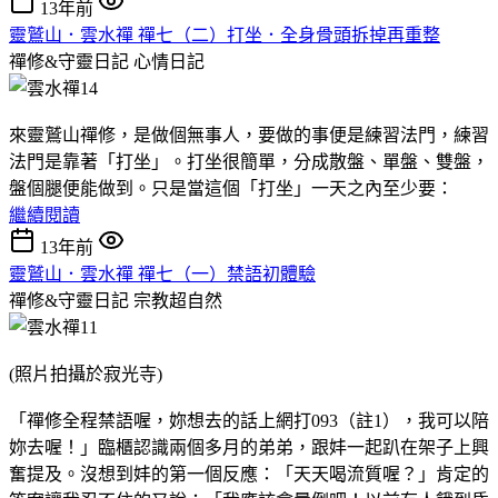
13年前
靈鷲山．雲水禪 禪七（二）打坐．全身骨頭拆掉再重整
禪修&守靈日記
心情日記
來靈鷲山禪修，是做個無事人，要做的事便是練習法門，練習
法門是靠著「打坐」。打坐很簡單，分成散盤、單盤、雙盤，
盤個腿便能做到。只是當這個「打坐」一天之內至少要：
繼續閱讀
13年前
靈鷲山．雲水禪 禪七（一）禁語初體驗
禪修&守靈日記
宗教超自然
(照片拍攝於寂光寺)
「禪修全程禁語喔，妳想去的話上網打093（註1），我可以陪
妳去喔！」臨櫃認識兩個多月的弟弟，跟妦一起趴在架子上興
奮提及。沒想到妦的第一個反應：「天天喝流質喔？」肯定的