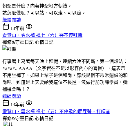
朝聖是什麼？向著神聖地方朝禮。
該怎麼做呢？可以站、可以走、可以跪。
繼續閱讀
13年前
靈鷲山．雲水禪 禪七（六）哭不停拜懺
禪修&守靈日記
心情日記
行事曆上寫著每天晚上拜懺，連續六晚不間斷。第一個想法：
YaYaY...AAAA（文字實在不足以形容內心的喜悅），這表示
不用坐禪了，如果上輩子是個和尚，應該是個不乖常翹課的和
尚吧！難道是上天要給我這位不長進，沒做行前功課學員，彌
補機會嗎！？
繼續閱讀
13年前
靈鷲山．雲水禪 禪七（五）不停歇的屁屁聲、打嗝音
禪修&守靈日記
心情日記