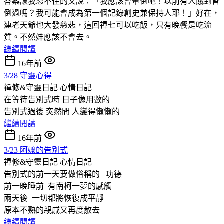
答案讓我忍不住的又說：「我應該會暈倒吧！以前有人餓到昏
倒過嗎？我可能會成為第一個記錄創史兼保持人耶！」好在，
連老天爺也大發慈悲，這回禪七可以吃飯，只有晚餐是吃流
質。不然妦應該不會去。
繼續閱讀
16年前
3/28 守靈心得
禪修&守靈日記
心情日記
在等待告別式時 日子像用數的
告別式過後 突然間 人變得懶懶的
繼續閱讀
16年前
3/23 阿嬤的告別式
禪修&守靈日記
心情日記
告別式的前一天要做俗稱的 功德
前一晚睡前 有南柯一夢的感觸
兩天後 一切都將恢復成平靜
原本不熟的親戚又再度散去
繼續閱讀