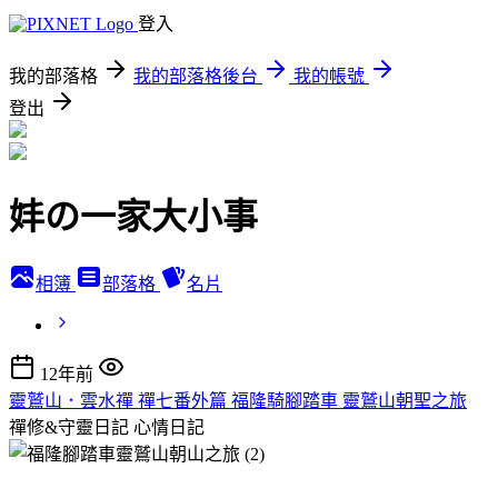
登入
我的部落格
我的部落格後台
我的帳號
登出
妦の一家大小事
相簿
部落格
名片
12年前
靈鷲山．雲水禪 禪七番外篇 福隆騎腳踏車 靈鷲山朝聖之旅
禪修&守靈日記
心情日記