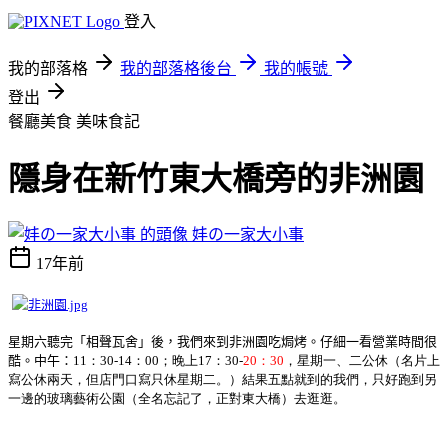
登入
我的部落格
我的部落格後台
我的帳號
登出
餐廳美食
美味食記
隱身在新竹東大橋旁的非洲園
妦の一家大小事
17年前
星期六聽完
「相聲瓦舍」後，我們來到非洲園吃焗烤。仔細一看營業時間很
酷。中午：
11：30-14：00；晚上17：30-
20：30
，星期一、二公休（名片上
寫公休兩天，但店門口寫只休星期二。）結果五點就到的我們，只好跑到另
一邊的玻璃藝術公園（全名忘記了，正對東大橋）去逛逛。