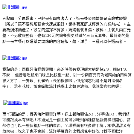
五點四十分再過來
，
已經是有四桌客人了
，
進去後發現這邊是家庭式經營
（所以千萬不要想服務會快速或很好，請抱著家庭式經營的心態前來）。
主
要為焗烤類產品
，
飲品的選擇不算多
。
焗烤套餐含湯
、
飲料
、
主餐共兩百元
整
，
不另收服務費
。也有
120元的簡餐與更精緻的三百元套餐。最特別的是
點一份
主餐可以選舉要焗烤的內容是飯
、
麵
、
洋芋
，
三種可以任選兩者
。
我點的是：西班牙海鮮飯與麵，來的時候有發現飯大約是佔
2/3，麵佔1/3。
不辣， 但普遍吃起來口味是比較重一點。以一份兩百元而為老闆給的用料算
很大方了，一隻蝦、孔雀蛤（長的很像啦，但是我忘記是不是叫這個名
字）、還有花枝。飯會吸取湯汁感覺上比麵更濃郁。我算蠻喜歡的喔！
而ㄚ瓘點的是：椰香海陸麵與洋芋，送上餐時麵佔
2/3，洋芋佔1/3，我們猜
可能跟成本有關吧！不過光是一個主餐可以吃到兩種搭配就覺得很開心。當
然你也可以一整個都點一樣的東西。ㄚ瓘裡面有很多雞丁塊，椰香甜甜又有
放辣椒，吃久了也不會膩，這洋芋嘛真的比我想像中好吃（我不喜歡洋