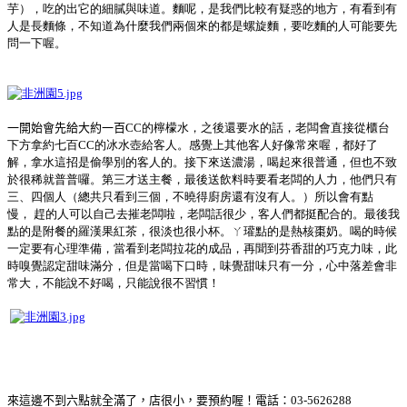
芋），吃的出它的細膩與味道。麵呢，是我們比較有疑惑的地方，有看到有
人是長麵條，不知道為什麼我們兩個來的都是螺旋麵，要吃麵的人可能要先
問一下喔。
一開始會先給大約一百
CC的檸檬水，之後還要水的話，老闆會直接從櫃台
下方拿約七百CC的冰水壺給客人。感覺上其他客人好像常來喔，都好了
解，拿水這招是偷學別的客人的。接下來送濃湯，喝起來很普通，但也不致
於很稀就普普囉。第三才送主餐，最後送飲料時要看老闆的人力，他們只有
三、四個人（總共只看到三個，不曉得廚房還有沒有人。）所以會有點
慢， 趕的人可以自己去摧老闆啦，老闆話很少，客人們都挺配合的。最後我
點的是附餐的羅漢果紅茶，很淡也很小杯。ㄚ瓘點的是熱核棗奶。喝的時候
一定要有心理準備，當看到老闆拉花的成品，再聞到芬香甜的巧克力味，此
時嗅覺認定甜味滿分，但是當喝下口時，味覺甜味只有一分，心中落差會非
常大，不能說不好喝，只能說很不習慣！
來這邊不到六點就全滿了，店很小，要預約喔！電話：
03-5626288