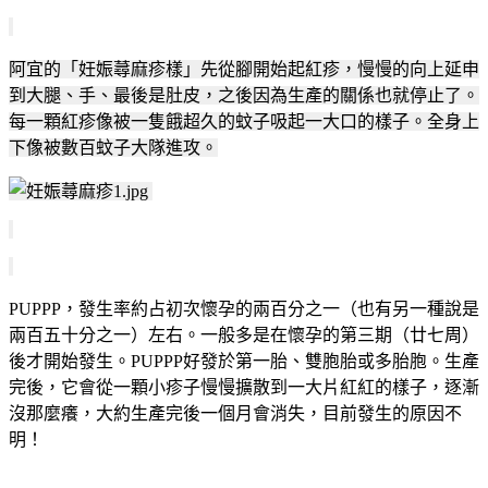
阿宜的「
妊娠蕁麻疹樣」
先從腳開始起紅疹，慢慢的向上延申
到大腿、手、最後是肚皮，之後因為生產的關係也就停止了。
每一顆紅疹像被一隻餓超久的蚊子吸起一大口的樣子。全身上
下像被數百蚊子大隊進攻。
PUPPP
，發生率約占初次懷孕的兩百分之一
（也有另一種說是
兩百五十分之一）
左右。一般多是在懷孕的第三期（廿七周）
後才開始發生。
PUPPP
好發於第一胎、雙胞胎或多胎胞。生產
完後
，
它會從一顆小疹子慢慢擴散到一大片紅紅的樣子
，
逐漸
沒那麼癢
，大約生產完後一個月會消失，目前發生的原因不
明！