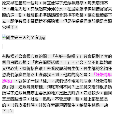
原來早在產前一個月，阿宜便得了
妊娠蕁麻疹
，
每天癢到不
行
，無法入睡，只能起床沖沖冷水，在最關鍵準備迎接寶寶來
臨的這一刻，我想很多準媽媽都會選擇不吃藥，讓它繼續癢下
去，即使有很多藥標榜不傷胎兒，但是準媽媽們應該還是會跟
它拼了。
有時候老公會很心疼的問
：「有好一點嗎？
」只會招到ㄚ宜的
側目白眼心想
：「你在問廢話嗎？！
」
。老公，又不能幫她癢
又很心疼，還得招白眼！去看皮膚科醫生後，醫生講的名詞任
憑我們怎麼在網路上查都找不到，他給的病名是：
「
妊娠蕁麻
疹樣
」
，就多了一個「樣」，我們也不確定到底跟「
妊娠蕁麻
疹」跟
「
妊娠蕁麻疹樣」到底有何不同
？上網爬文看到很多媽
媽得了
妊娠蕁麻疹主要長的地方是肚皮附近
，四肢較少，
而阿
宜是四肢爆滿
，
肚皮一點點
，
不管是哪一種
，
臉上都是沒長
的
。（看皮膚科時，妦沒在旁邊逼問醫生，給醫生逃過一劫
了！）