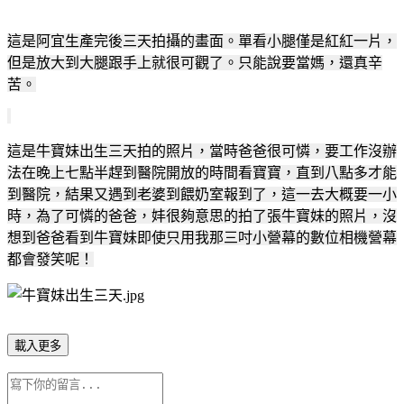
這是阿宜生產完後三天拍攝的畫面。單看小腿僅是紅紅一片，
但是放大到大腿跟手上就很可觀了。只能說要當媽，還真辛
苦。
這是牛寶妹出生三天拍的照片，當時爸爸很可憐，要工作沒辦
法在晚上七點半趕到醫院開放的時間看寶寶，直到八點多才能
到醫院，結果又遇到老婆到餵奶室報到了，這一去大概要一小
時，為了可憐的爸爸，妦很夠意思的拍了張牛寶妹的照片，沒
想到爸爸看到牛寶妹即使只用我那三吋小營幕的數位相機營幕
都會發笑呢！
載入更多