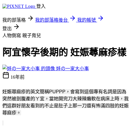
登入
我的部落格
我的部落格後台
我的帳號
登出
人物側寫
親子育兒
阿宜懷孕後期的 妊娠蕁麻疹樣
妦の一家大小事
16年前
妊娠蕁麻疹的英文簡稱
PUPPP
，
會寫到這個專有名詞是因為
突然被剖腹產的ㄚ宜
，
當她開完刀大辣辣癱軟在病床上時
，我
們這群好朋友看到的不止是肚子上那一刀還有怖滿四肢的
妊娠
蕁麻疹
。