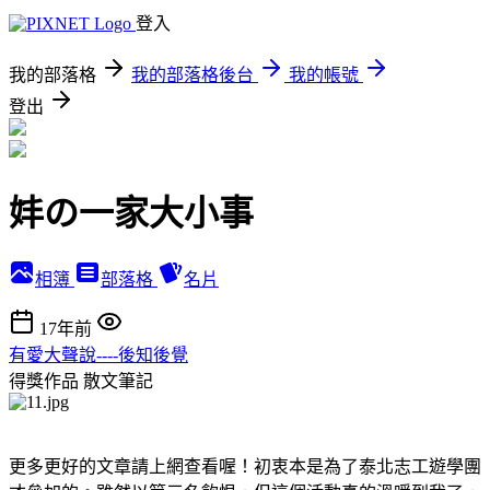
登入
我的部落格
我的部落格後台
我的帳號
登出
妦の一家大小事
相簿
部落格
名片
17年前
有愛大聲說----後知後覺
得獎作品
散文筆記
更多更好的文章請上網查看喔！初衷本是為了泰北志工遊學團