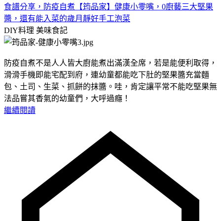
食譜分享，防疫自煮【筠品家】健康小零嘴，0廚藝三大堅果
醬，還有能入菜的歲月靜好手工泡菜
DIY料理
美味食記
防疫自煮不是人人皆大廚能煮出滿漢全席，若是能便利取得，
滑滑手機即能宅配到府，連幼童都能吃下肚的堅果醬充當麵
包、土司、生菜、抓餅的抹醬。哇，肯定讓平常不能吃堅果無
法品嘗其香氣的幼童們，大呼過癮！
繼續閱讀