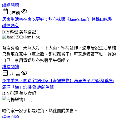
繼續閱讀
3年前
居家生活宅在家吃更好：甜心抹醬《Jane’s Jam》特殊口味甜
鹹通通有
DIY料理
美味食記
有沒有過：天氣太冷、下大雨、懶病發作，週末居家生活單純
只想宅在家中（連上妝、卸妝都省了）可又想犒賞辛勤一週的
自己，享用貴婦甜心抹醬早午餐呢？
繼續閱讀
3年前
夜市美食，團購宅配回家【海揚鮮物】滿滿魚子-香酥柳葉魚/
滿滿「極」蝦排/香酥魷魚條
DIY料理
美味食記
咱們家一家子都是吃貨，熱愛團購美食。
繼續閱讀