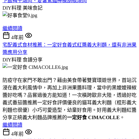
下飯梅干燉肉、夏暑驚豔檸檬胡椒燒肉
DIY料理
美味食記
繼續閱讀
4年前
宅配義式食材推薦：一定好食義式紅醬義大利麵，還有非洲果
醬應用分享
DIY料理
食譜分享
防疫守在家門不敢出門？藉由美食帶著雙寶環遊世界，首站沉
浸在義大利風情中，再加上非洲果醬料理，當中的黑嬤嬤辣椒
醬好吃嗎？品嘗過後方能知道！一次橫跨歐非大陸，透過好吃
義式番茄醬推薦一定好食評價優良的貓耳義大利麵（棍形義大
利麵也很優）小巧可愛造型，幼童好食用。好用義大利麵紅醬
分享正統義大利麵品牌推薦的
一定好食 CIMACOLLE
。
繼續閱讀
4年前