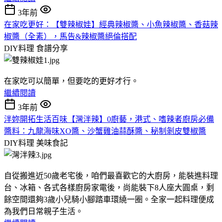
3年前
在家吃更好：【雙辣椒娃】經典辣椒醬、小魚辣椒醬、香菇辣
椒醬（全素），馬告&辣椒醬絕倫搭配
DIY料理
食譜分享
在家吃可以簡單，但要吃的更好才行。
繼續閱讀
3年前
泮妳開拓生活百味【灣泮辣】0廚藝，港式、嗜辣者廚房必備
醬料：九龍海味XO醬、沙蟹雞油蒜酥醬、秘制剝皮雙椒醬
DIY料理
美味食記
自從搬進近50歲老宅後，咱們最喜歡它的大廚房，能裝進料理
台、冰箱、各式各樣廚房家電後，尚能裝下8人座大圓桌，剩
餘空間還夠3歲小兒騎小腳踏車環繞一圈。全家一起料理便成
為我們日常親子生活。