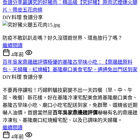
食譜分享最講究的好豬肉：精品級【究好豬】原肉式煙燻火腿
片、帶皮五花肉條
DIY料理
食譜分享
防疫不敢趴趴走嗎？好久沒環遊世界、環島旅行了嗎？
繼續閱讀
4年前
百年吳家鼎邊趖評價極優的基隆古早味小吃：【鼎邊趖原料
包、天婦羅、紅燒鰻】基隆廟口美食宅配，通通免出門送到家
DIY料理
食譜分享
不要再停課啦！巧婦黔驢技窮變不出一天四餐（早、中、午
茶、晚餐）新花樣。好在基隆冷凍宅配美食將基隆廟口美食、
基隆古早味小吃、廟口小吃宅配送到家，免群聚、還精省近期
嚇人油價
。首選當然是
百年吳家鼎邊趖評價
嚇嚇有名的鼎邊趖
冷凍包、基隆廟口紅燒鰻宅配、以及已調味的天婦羅。
繼續閱讀
4年前