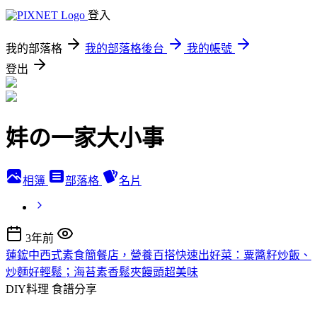
登入
我的部落格
我的部落格後台
我的帳號
登出
妦の一家大小事
相簿
部落格
名片
3年前
蓮鋐中西式素食簡餐店，營養百搭快速出好菜：粟醬籽炒飯、
炒麵好輕鬆；海苔素香鬆夾饅頭超美味
DIY料理
食譜分享