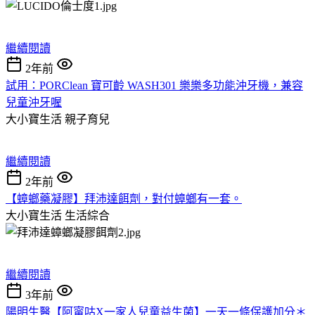
繼續閱讀
2年前
試用：PORClean 寶可齡 WASH301 樂樂多功能沖牙機，兼容
兒童沖牙喔
大小寶生活
親子育兒
繼續閱讀
2年前
【蟑螂藥凝膠】拜沛達餌劑，對付蟑螂有一套。
大小寶生活
生活綜合
繼續閱讀
3年前
陽明生醫【阿甯咕X一家人兒童益生菌】一天一條保護加分＊