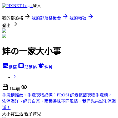
登入
我的部落格
我的部落格後台
我的帳號
登出
妦の一家大小事
相簿
部落格
名片
1年前
手洗精推薦、手洗衣物必備：PROSI 酵素抗菌衣物手洗精，
沁涼海洋、經典白茶，兩種香味不同風情，我們先來試沁涼海
洋！
大小寶生活
親子育兒