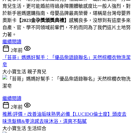
育兒生活，更可能婚前待過身障團體敏感度比一般人強烈，對
於新手爸媽選購指南、母嬰品牌最高榮譽，堪稱是台灣母嬰界
奧斯卡
【2023金孕獎頒獎典禮】
感觸良多，沒想到有這麼多來
自產、官、學不同領域前輩們，不約而同為了我們這片土地努
力著。
繼續閱讀
2年前
「苔哥」媽媽好幫手：「優品柴語錄聯名」天然棕櫚衣物洗潔
皂
大小寶生活
親子育兒
繼續閱讀
2年前
推薦/評價，改善油垢味熟男必備【LUCIDO倫士度】頭皮去
味洗髮精&零涼感去味沐浴，清爽不黏膩
大小寶生活
生活綜合