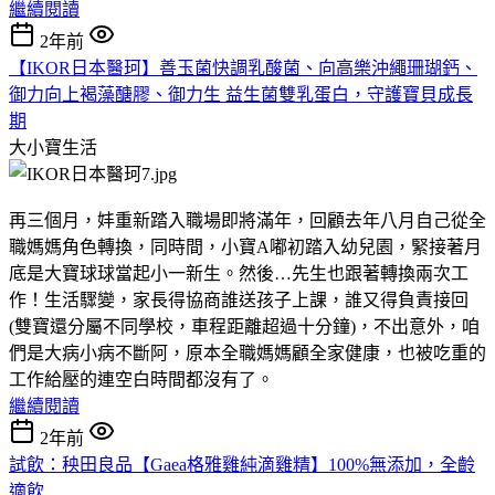
繼續閱讀
2年前
【IKOR日本醫珂】善玉菌快調乳酸菌、向高樂沖繩珊瑚鈣、
御力向上褐藻醣膠、御力生 益生菌雙乳蛋白，守護寶貝成長
期
大小寶生活
再三個月，妦重新踏入職場即將滿年，回顧去年八月自己從全
職媽媽角色轉換，同時間，小寶A嘟初踏入幼兒園，緊接著月
底是大寶球球當起小一新生。然後…先生也跟著轉換兩次工
作！生活驟變，家長得協商誰送孩子上課，誰又得負責接回
(雙寶還分屬不同學校，車程距離超過十分鐘)，不出意外，咱
們是大病小病不斷阿，原本全職媽媽顧全家健康，也被吃重的
工作給壓的連空白時間都沒有了。
繼續閱讀
2年前
試飲：秧田良品【Gaea格雅雞純滴雞精】100%無添加，全齡
適飲